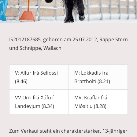
IS2012187685, geboren am 25.07.2012, Rappe Stern
und Schnippe, Wallach
V: Álfur frá Selfossi
M: Lokkadís frá
(8.46)
Brattholti (8.21)
VV:Orri frá Þúfu í
MV: Kraflar frá
Landeyjum (8.34)
Miðsitju (8.28)
Zum Verkauf steht ein charakterstarker, 13-jähriger