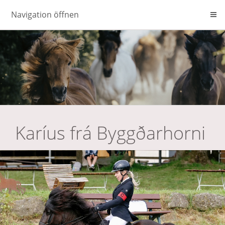
Navigation öffnen
Karíus frá Byggðarhorni