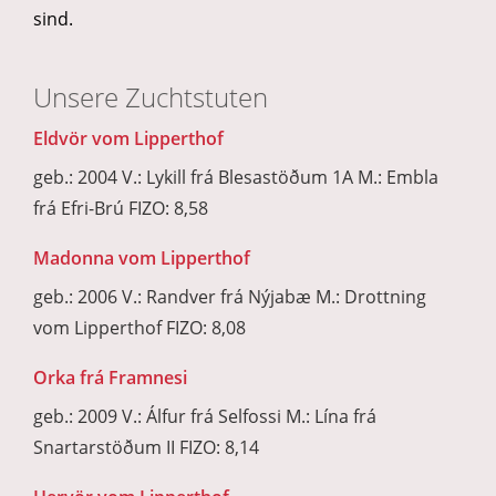
sind.
Unsere Zuchtstuten
Eldvör vom Lipperthof
geb.: 2004 V.: Lykill frá Blesastöðum 1A M.: Embla
frá Efri-Brú FIZO: 8,58
Madonna vom Lipperthof
geb.: 2006 V.: Randver frá Nýjabæ M.: Drottning
vom Lipperthof FIZO: 8,08
Orka frá Framnesi
geb.: 2009 V.: Álfur frá Selfossi M.: Lína frá
Snartarstöðum II FIZO: 8,14