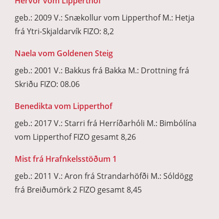
Hervör vom Lipperthof
geb.: 2009 V.: Snækollur vom Lipperthof M.: Hetja
frá Ytri-Skjaldarvík FIZO: 8,2
Naela vom Goldenen Steig
geb.: 2001 V.: Bakkus frá Bakka M.: Drottning frá
Skriðu FIZO: 08.06
Benedikta vom Lipperthof
geb.: 2017 V.: Starri frá Herríðarhóli M.: Bimbólína
vom Lipperthof FIZO gesamt 8,26
Mist frá Hrafnkelsstöðum 1
geb.: 2011 V.: Aron frá Strandarhöfði M.: Sóldögg
frá Breiðumörk 2 FIZO gesamt 8,45